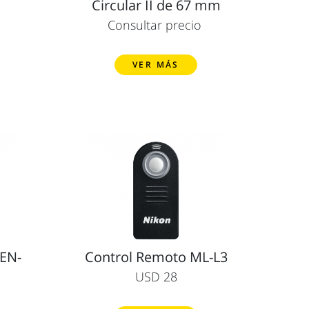
m
Circular II de 67 mm
Consultar precio
VER MÁS
 EN-
Control Remoto ML-L3
USD 28