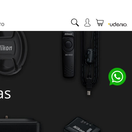
TO
as