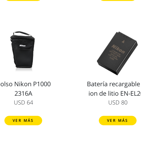
olso Nikon P1000
Batería recargable
2316A
ion de litio EN-EL
USD 64
USD 80
VER MÁS
VER MÁS