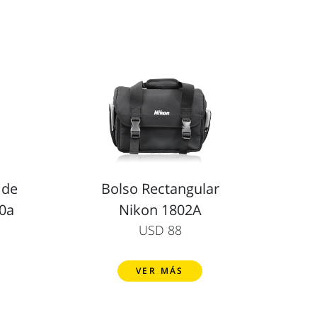
 de
Bolso Rectangular
20a
Nikon 1802A
USD 88
VER MÁS