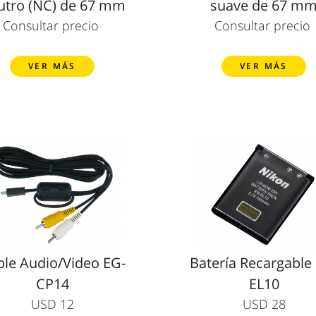
utro (NC) de 67 mm
suave de 67 m
Consultar precio
Consultar precio
VER MÁS
VER MÁS
ble Audio/Video EG-
Batería Recargable
CP14
EL10
USD 12
USD 28