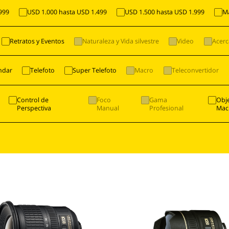
999
USD 1.000 hasta USD 1.499
USD 1.500 hasta USD 1.999
M
Retratos y Eventos
Naturaleza y Vida silvestre
Video
Acer
ndar
Telefoto
Super Telefoto
Macro
Teleconvertidor
Control de
Foco
Gama
Obje
Perspectiva
Manual
Profesional
Mac