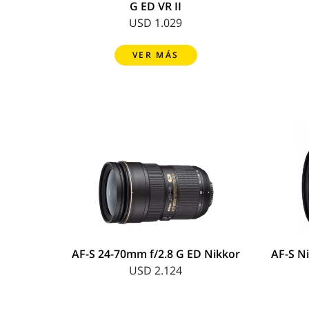
G ED VR II
USD 1.029
VER MÁS
AF-S 24-70mm f/2.8 G ED Nikkor
AF-S N
USD 2.124