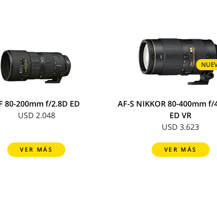
NUE
F 80-200mm f/2.8D ED
AF-S NIKKOR 80-400mm f/4
USD 2.048
ED VR
USD 3.623
VER MÁS
VER MÁS