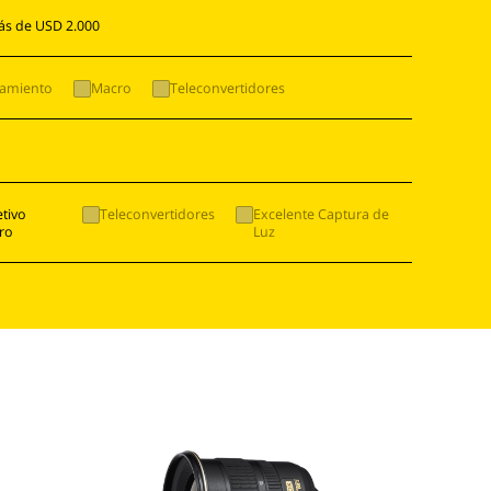
ás de USD 2.000
camiento
Macro
Teleconvertidores
tivo
Teleconvertidores
Excelente Captura de
ro
Luz