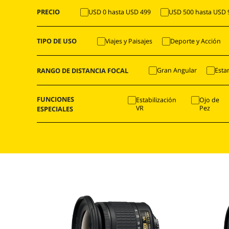
PRECIO
USD 0 hasta USD 499
USD 500 hasta USD 
TIPO DE USO
Viajes y Paisajes
Deporte y Acción
RANGO DE DISTANCIA FOCAL
Gran Angular
Esta
FUNCIONES
Estabilización
Ojo de
VR
Pez
ESPECIALES