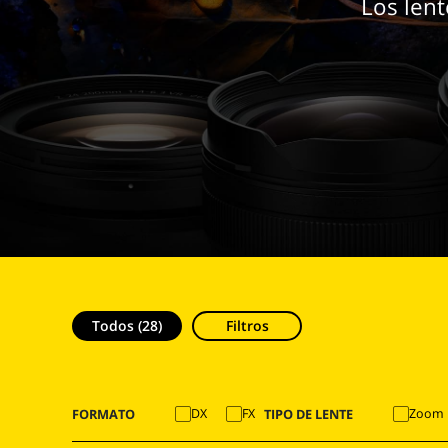
Los len
Todos (28)
Filtros
FORMATO
TIPO DE LENTE
DX
FX
Zoom