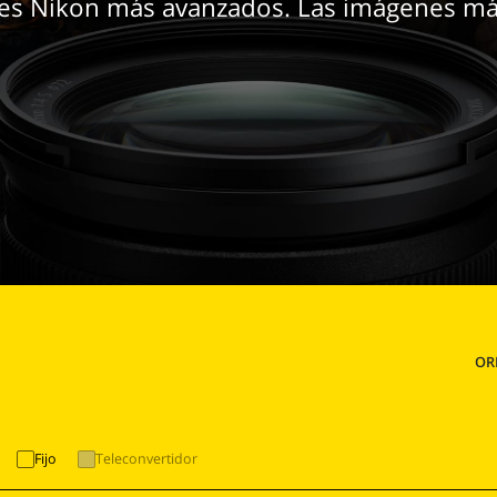
tes Nikon más avanzados. Las imágenes más
OR
Fijo
Teleconvertidor