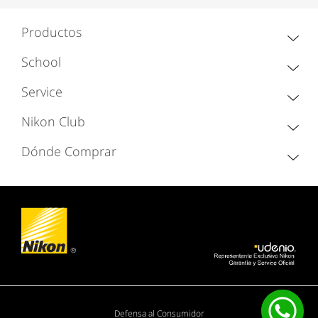
Productos
School
Service
Nikon Club
Dónde Comprar
Defensa al Consumidor