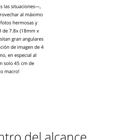
s las situaciones—,
rovechar al máximo
r fotos hermosas y
il de 7.8x (18mm x
sitan gran angulares
ación de imagen de 4
o, en especial al
an solo 45 cm de
lo macro!
tro del alcance