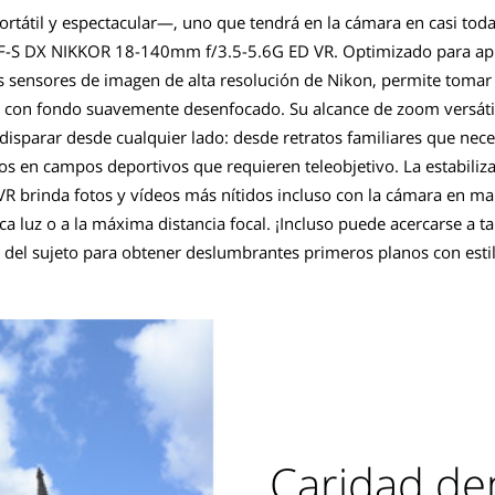
portátil y espectacular—, uno que tendrá en la cámara en casi toda
AF-S DX NIKKOR 18-140mm f/3.5-5.6G ED VR. Optimizado para ap
os sensores de imagen de alta resolución de Nikon, permite toma
s con fondo suavemente desenfocado. Su alcance de zoom versát
isparar desde cualquier lado: desde retratos familiares que nece
os en campos deportivos que requieren teleobjetivo. La estabiliz
R brinda fotos y vídeos más nítidos incluso con la cámara en man
ca luz o a la máxima distancia focal. ¡Incluso puede acercarse a t
a del sujeto para obtener deslumbrantes primeros planos con esti
Caridad den