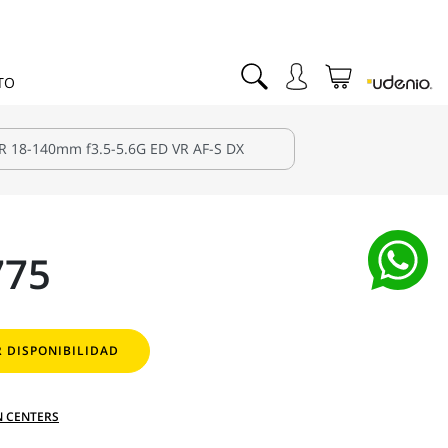
TO
775
 DISPONIBILIDAD
N CENTERS