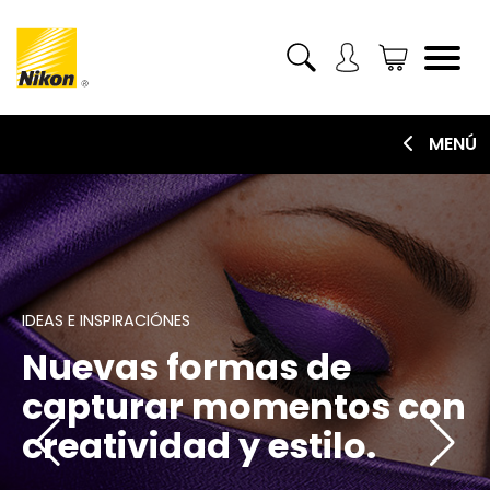
MENÚ
SUGERENCIA Y TÉCNICAS
IDEAS E INSPIRACIÓNES
PRODUCTOS E INNOVACIÓN
Dominando la
Nuevas formas de
Lo último en cámaras y
fotografía con consejos
capturar momentos con
tecnología fotográfica
prácticos y técnicas
creatividad y estilo.
innovadora.
avanzadas.