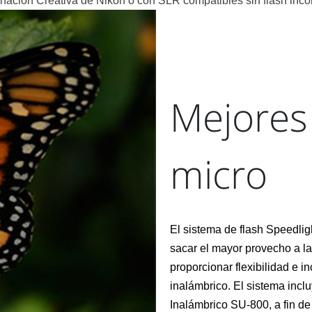
inación Creativa de Nikon o con SLR compatibles sin flash inco
Mejores
micro
El sistema de flash Speedli
sacar el mayor provecho a las
proporcionar flexibilidad e i
inalámbrico. El sistema incl
Inalámbrico SU-800, a fin de