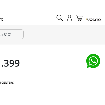
TO
.399
N CENTERS