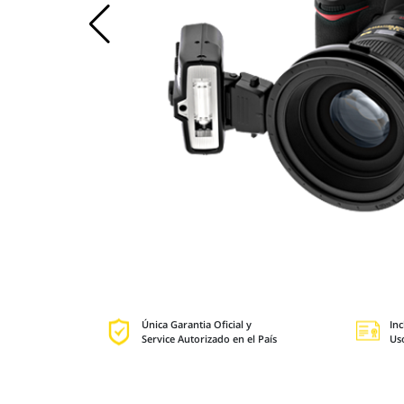
Única Garantia Oficial y
Inc
Service Autorizado en el País
Us