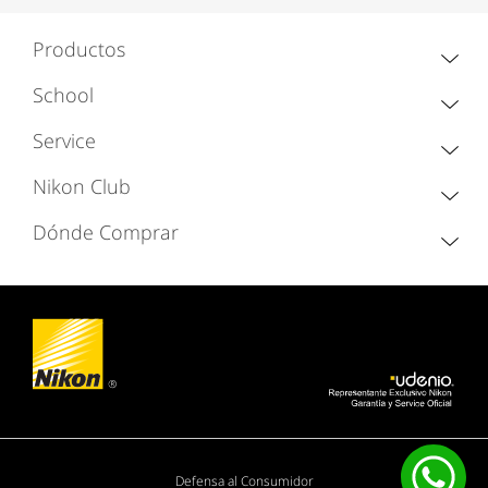
Productos
School
Service
Nikon Club
Dónde Comprar
Defensa al Consumidor