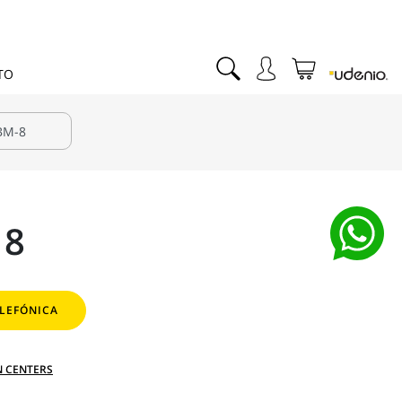
TO
18
LEFÓNICA
N CENTERS