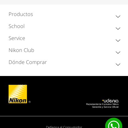
Productos
School
Service
Nikon Club
Dónde Comprar
Defensa al Consumidor