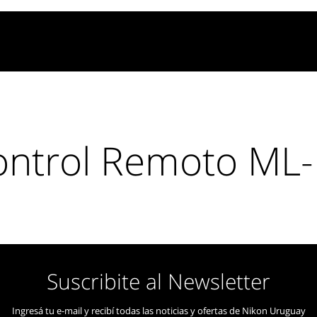
ontrol Remoto ML-
 distancia por infrarrojos le permite controlar el disparador de
OLPIX. Es ideal para la creación de auto-retratos y puede ayudar
movimiento de la cámara durante el disparador.
Suscribite al Newsletter
Ingresá tu e-mail y recibí todas las noticias y ofertas de Nikon Uruguay