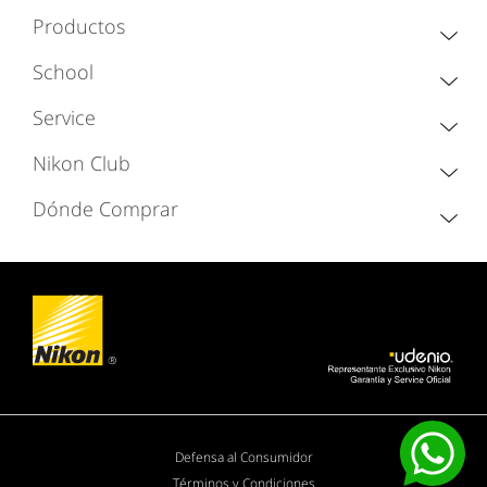
Productos
School
Service
Nikon Club
Dónde Comprar
Defensa al Consumidor
Términos y Condiciones