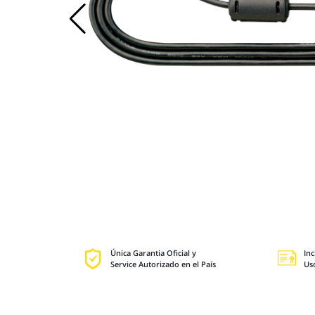
Única Garantia Oficial y
Inc
Service Autorizado en el País
Us