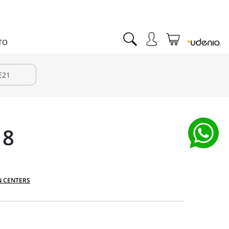
TO
18
N CENTERS