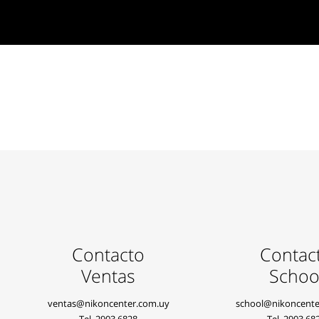
Contacto
Contac
Ventas
Schoo
ventas@nikoncenter.com.uy
school@nikoncente