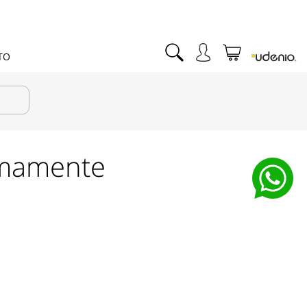
TO
imamente