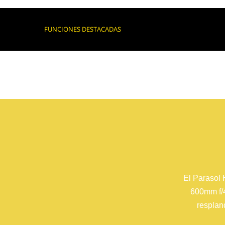
FUNCIONES DESTACADAS
El Parasol 
600mm f/4
respland