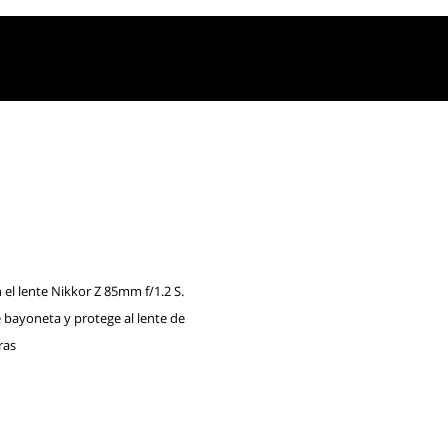
 el lente Nikkor Z 85mm f/1.2 S.
e bayoneta y protege al lente de
ras