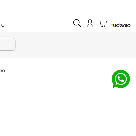
TO
cio