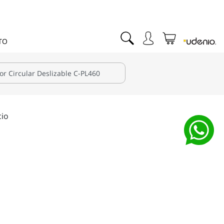
TO
cio