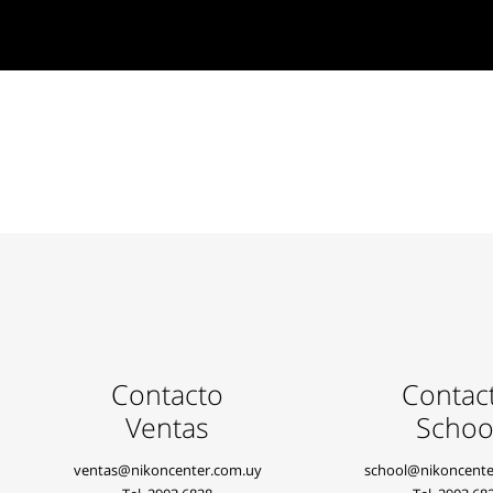
Contacto
Contac
Ventas
Schoo
ventas@nikoncenter.com.uy
school@nikoncente