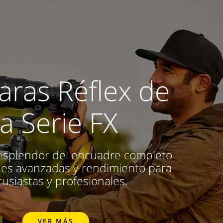
ras Réflex de
la Serie FX
 esplendor del encuadre completo
nes avanzadas y rendimiento para
usiastas y profesionales.
VER MÁS