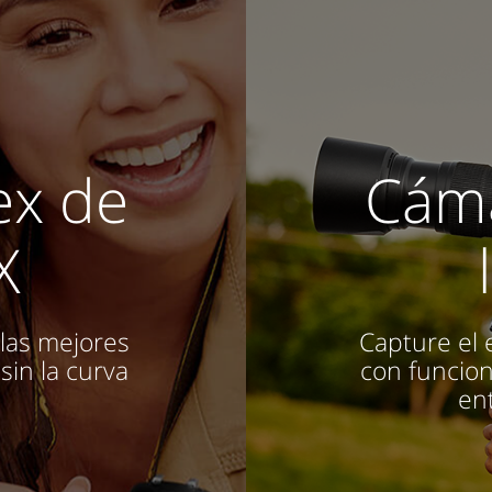
ex de
Cáma
X
las mejores
Capture el
sin la curva
con funcio
ent