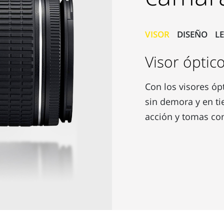
VISOR
DISEÑO
L
Visor óptic
Con los visores ópt
sin demora y en ti
acción y tomas con